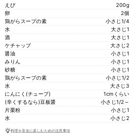
えび
200g
卵
2個
鶏がらスープの素
小さじ1/4
水
大さじ1
酒
大さじ1
ケチャップ
大さじ2
醤油
小さじ1
みりん
小さじ1
砂糖
小さじ1
鶏がらスープの素
小さじ1/2
水
大さじ3
にんにく(チューブ)
1cmくらい
(辛くするなら)豆板醤
小さじ1/2～
片栗粉
小さじ1
水
小さじ2
料理を安全に楽しむための注意事項