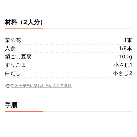
材料
（2人分）
菜の花
1束
人参
1/8本
絹ごし豆腐
100g
すりごま
小さじ1
白だし
小さじ2
料理を安全に楽しむための注意事項
手順