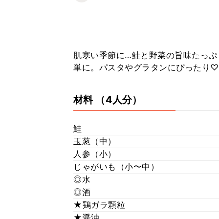
肌寒い季節に…鮭と野菜の旨味たっぷり
単に。パスタやグラタンにぴったり♡
材料
（4人分）
鮭
玉葱（中）
人参（小）
じゃがいも（小〜中）
◎水
◎酒
★鶏ガラ顆粒
★醤油