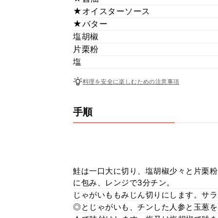
★オイスターソース
★バター
塩胡椒
片栗粉
塩
料理を安全に楽しむための注意事項
手順
鮭は一口大に切り、塩胡椒少々と片栗粉
に包み、レンジで3分チン。
じゃがいももみじん切りにします。サラ
◎とじゃがいも、チンした人参と玉葱を