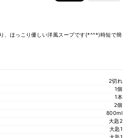
、ほっこり優しい洋風スープです(*^^*)時短で簡
2切れ
1個
1本
2個
800ml
大匙2
大匙1
大匙1