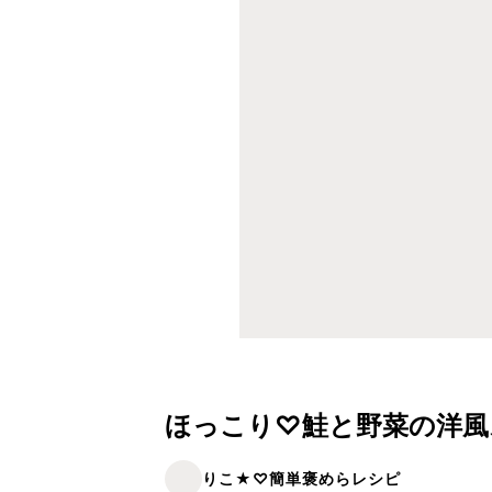
ほっこり♡鮭と野菜の洋風
りこ★♡簡単褒めらレシピ