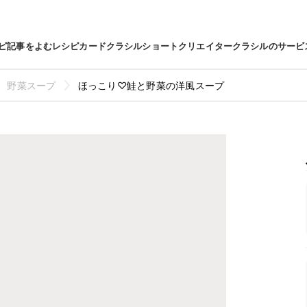
ピ
記事をよむ
レシピカード
クラシルショート
クリエイター
クラシルのサービ
野菜スープ
ほっこり♡鮭と野菜の洋風スープ