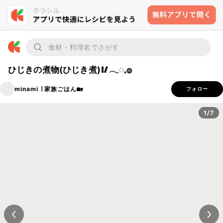
ひじきの煮物(ひじき煮)🥢𓂃◌𓈒𓐍
minami ∣ 家族ごはん🏡
フォロー
1/7