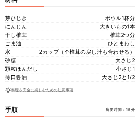
芽ひじき
ボウル1杯分
にんじん
大きいもの1本
干し椎茸
椎茸2つ分
ごま油
ひとまわし
水
2カップ（↑椎茸の戻し汁も合わせる）
砂糖
大さじ2
顆粒ほんだし
小さじ1
薄口醤油
大さじ2と1/2
料理を安全に楽しむための注意事項
手順
所要時間：15分