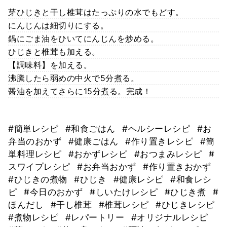
芽ひじきと干し椎茸はたっぷりの水でもどす。
にんじんは細切りにする。
鍋にごま油をひいてにんじんを炒める。
ひじきと椎茸も加える。
【調味料】を加える。
沸騰したら弱めの中火で5分煮る。
醤油を加えてさらに15分煮る。完成！
#簡単レシピ
#和食ごはん
#ヘルシーレシピ
#お
弁当のおかず
#健康ごはん
#作り置きレシピ
#簡
単料理レシピ
#おかずレシピ
#おつまみレシピ
#
スワイプレシピ
#お弁当おかず
#作り置きおかず
#ひじきの煮物
#ひじき
#健康レシピ
#和食レシ
ピ
#今日のおかず
#しいたけレシピ
#ひじき煮
#
ほんだし
#干し椎茸
#椎茸レシピ
#ひじきレシピ
#煮物レシピ
#レパートリー
#オリジナルレシピ