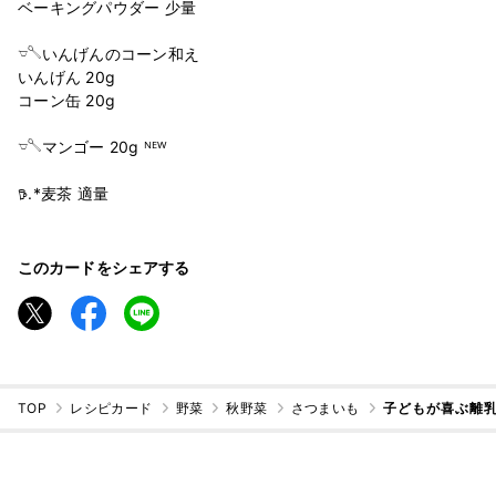
ベーキングパウダー 少量
𓎻𓌈いんげんのコーン和え
いんげん 20g
コーン缶 20g
𓎻𓌈マンゴー 20g ᴺᴱᵂ
𖠚.*麦茶 適量
このカードをシェアする
TOP
レシピカード
野菜
秋野菜
さつまいも
子どもが喜ぶ離乳食