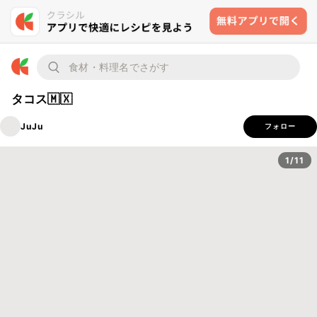
タコス🇲🇽
JuJu
フォロー
1/11