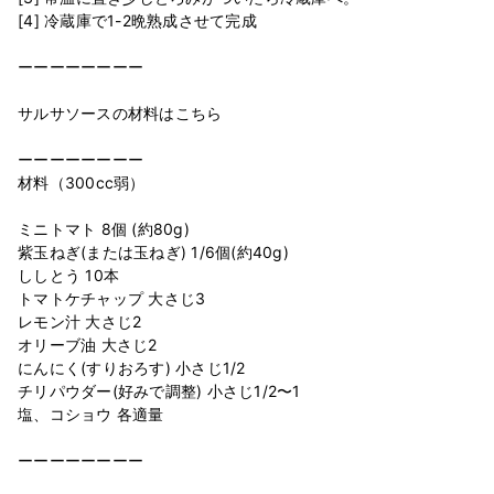
[4] 冷蔵庫で1-2晩熟成させて完成
ーーーーーーーー
サルサソースの材料はこちら
ーーーーーーーー
材料（300cc弱）
ミニトマト 8個 (約80g)
紫玉ねぎ(または玉ねぎ) 1/6個(約40g)
ししとう 10本
トマトケチャップ 大さじ3
レモン汁 大さじ2
オリーブ油 大さじ2
にんにく(すりおろす) 小さじ1/2
チリパウダー(好みで調整) 小さじ1/2〜1
塩、コショウ 各適量
ーーーーーーーー