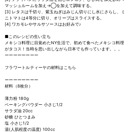
マッシュルームを加え→◯を加えて調味する。
[3] レタスは千切り、紫玉ねぎはみじん切りにし水にさらし、ミ
ニトマトは4等分に切り、オリーブはスライスする。
[4] ワカモレやサルサソースはお好みで♪
■このレシピの生い立ち
メキシコ料理に目覚めたNY生活で、初めて食べたメキシコ料理
がタコス！当時を思い出しながら日本でも作っています。。。
ーーーーーーーー
フラワートルティーヤの材料はこちら
ーーーーーーーー
材料（8枚分）
薄力粉 180g
ベーキングパウダー 小さじ1/2
サラダ油 20cc
砂糖 ひとつまみ
塩 小さじ1/2
湯(人肌程度の温度) 100cc