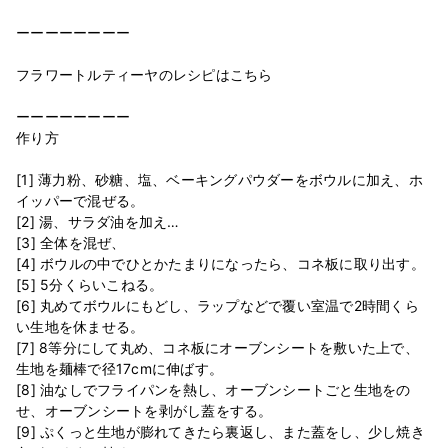
ーーーーーーーー
フラワートルティーヤのレシピはこちら
ーーーーーーーー
作り方
[1] 薄力粉、砂糖、塩、ベーキングパウダーをボウルに加え、ホ
イッパーで混ぜる。
[2] 湯、サラダ油を加え…
[3] 全体を混ぜ、
[4] ボウルの中でひとかたまりになったら、コネ板に取り出す。
[5] 5分くらいこねる。
[6] 丸めてボウルにもどし、ラップなどで覆い室温で2時間くら
い生地を休ませる。
[7] 8等分にして丸め、コネ板にオーブンシートを敷いた上で、
生地を麺棒で径17cmに伸ばす。
[8] 油なしでフライパンを熱し、オーブンシートごと生地をの
せ、オーブンシートを剥がし蓋をする。
[9] ぷくっと生地が膨れてきたら裏返し、また蓋をし、少し焼き