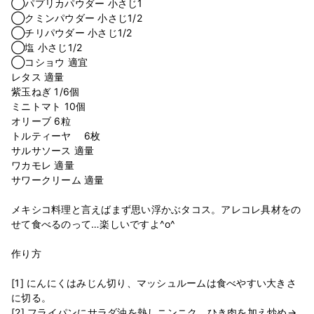
◯パプリカパウダー 小さじ1
◯クミンパウダー 小さじ1/2
◯チリパウダー 小さじ1/2
◯塩 小さじ1/2
◯コショウ 適宜
レタス 適量
紫玉ねぎ 1/6個
ミニトマト 10個
オリーブ 6粒
トルティーヤ 6枚
サルサソース 適量
ワカモレ 適量
サワークリーム 適量
メキシコ料理と言えばまず思い浮かぶタコス。アレコレ具材をの
せて食べるのって…楽しいですよ^o^
作り方
[1] にんにくはみじん切り、マッシュルームは食べやすい大きさ
に切る。
[2] フライパンにサラダ油を熱しニンニク、ひき肉を加え炒め→