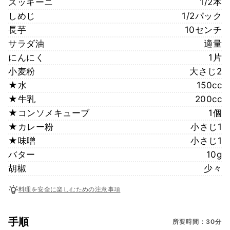
ズッキーニ
1/2本
しめじ
1/2パック
長芋
10センチ
サラダ油
適量
にんにく
1片
小麦粉
大さじ2
★水
150cc
★牛乳
200cc
★コンソメキューブ
1個
★カレー粉
小さじ1
★味噌
小さじ1
バター
10g
胡椒
少々
料理を安全に楽しむための注意事項
手順
所要時間：30分