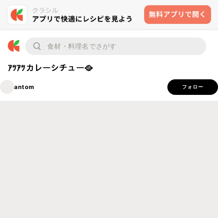
ｱﾂｱﾂカレーシチュー🥘
antom
フォロー