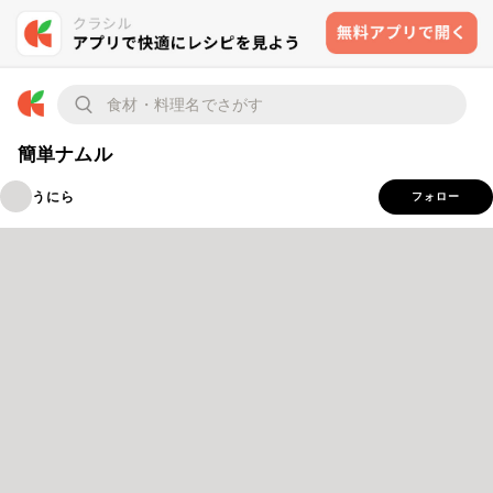
簡単ナムル
うにら
フォロー