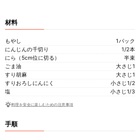
材料
もやし
1パック
にんじんの千切り
1/2本
にら（5cm位に切る）
半束
ごま油
大さじ1
すり胡麻
大さじ1
すりおろしにんにく
小さじ1/2
塩
小さじ1/3
料理を安全に楽しむための注意事項
手順