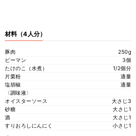
材料
（4人分）
豚肉
250g
ピーマン
3個
たけのこ（水煮）
1/2個分
片栗粉
適量
塩胡椒
適量
〈調味液〉
オイスターソース
大さじ3
砂糖
大さじ1
酒
大さじ1
すりおろしにんにく
小さじ1