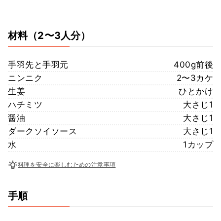
材料
（2〜3人分）
手羽先と手羽元
400g前後
ニンニク
2〜3カケ
生姜
ひとかけ
ハチミツ
大さじ1
醤油
大さじ1
ダークソイソース
大さじ1
水
1カップ
料理を安全に楽しむための注意事項
手順