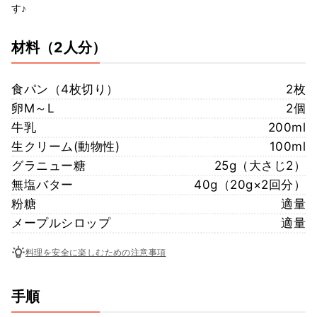
す♪
材料
（2人分）
食パン（4枚切り）
2枚
卵M～L
2個
牛乳
200ml
生クリーム(動物性)
100ml
グラニュー糖
25g（大さじ2）
無塩バター
40g（20g×2回分）
粉糖
適量
メープルシロップ
適量
料理を安全に楽しむための注意事項
手順