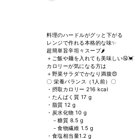
料理のハードルがグッと下がる
レンジで作れる本格的な味✨
超簡単旨辛坦々スープ🌶
＋ご飯や麺を入れても美味しい🤤💓
カロリーが気になる方は
＋野菜サラダでかなり満腹😍
〇 栄養バランス（1人前）〇
・摂取カロリー 216 kcal
・たんぱく質 17 g
・脂質 12 g
・炭水化物 10 g
－糖質 8.5 g
－食物繊維 1.5 g
・食塩相当量1.2 g