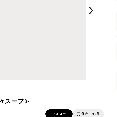
々スープ✨
フォロー
保存
68件