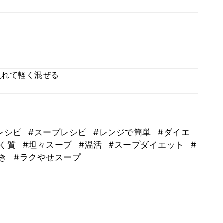
入れて軽く混ぜる
。
レシピ
#スープレシピ
#レンジで簡単
#ダイエ
ぱく質
#坦々スープ
#温活
#スープダイエット
#
好き
#ラクやせスープ
。