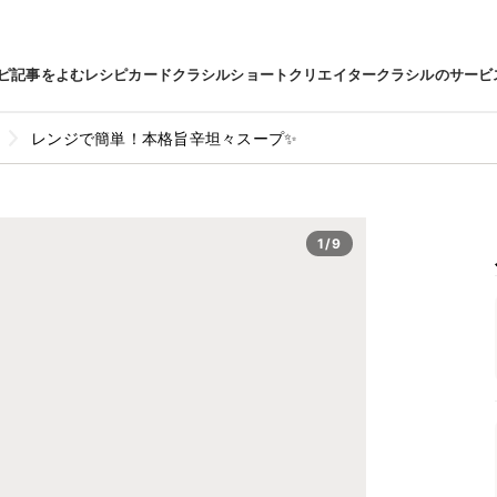
ピ
記事をよむ
レシピカード
クラシルショート
クリエイター
クラシルのサービ
レンジで簡単！本格旨辛坦々スープ✨
1/9