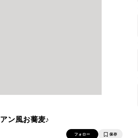
アン風お蕎麦♪
フォロー
保存