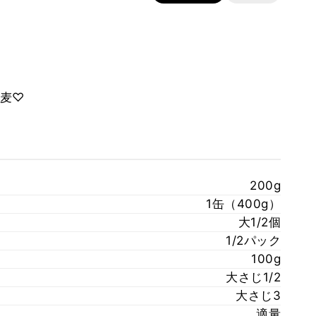
麦♡
200g
1缶（400g）
大1/2個
1/2パック
100g
大さじ1/2
大さじ3
適量