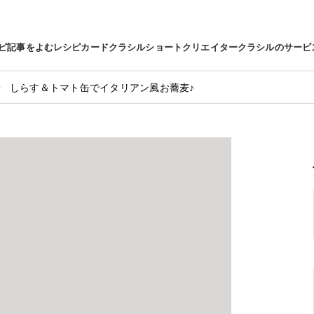
ピ
記事をよむ
レシピカード
クラシルショート
クリエイター
クラシルのサービ
しらす＆トマト缶でイタリアン風お蕎麦♪