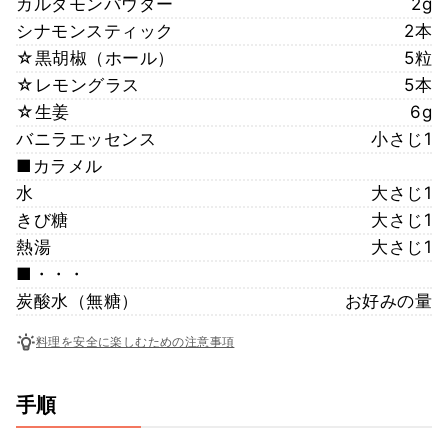
カルダモンパウダー
2g
シナモンスティック
2本
☆黒胡椒（ホール）
5粒
☆レモングラス
5本
☆生姜
6g
バニラエッセンス
小さじ1
■カラメル
水
大さじ1
きび糖
大さじ1
熱湯
大さじ1
■・・・
炭酸水（無糖）
お好みの量
料理を安全に楽しむための注意事項
手順