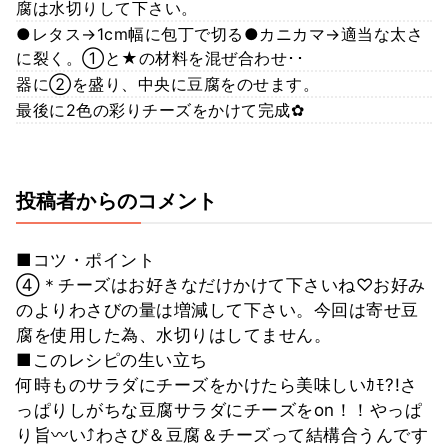
腐は水切りして下さい。
●レタス→1cm幅に包丁で切る●カニカマ→適当な太さ
に裂く。①と★の材料を混ぜ合わせ･･
器に②を盛り、中央に豆腐をのせます。
最後に2色の彩りチーズをかけて完成✿
投稿者からのコメント
■コツ・ポイント
④＊チーズはお好きなだけかけて下さいね♡お好み
のよりわさびの量は増減して下さい。今回は寄せ豆
腐を使用した為、水切りはしてません。
■このレシピの生い立ち
何時ものサラダにチーズをかけたら美味しいｶﾓ?!さ
っぱりしがちな豆腐サラダにチーズをon！！やっぱ
り旨〰い⤴わさび＆豆腐＆チーズって結構合うんです