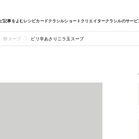
ピ
記事をよむ
レシピカード
クラシルショート
クリエイター
クラシルのサービ
卵スープ
ピリ辛あさりニラ玉スープ