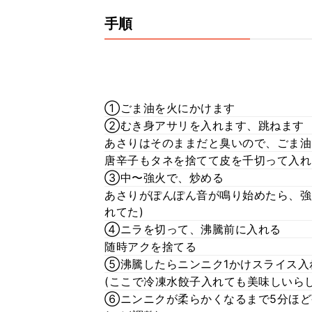
手順
①ごま油を火にかけます
②むき身アサリを入れます、跳ねます
あさりはそのままだと臭いので、ごま油
唐辛子もタネを捨てて皮を千切って入れ
③中〜強火で、炒める
あさりがぽんぽん音が鳴り始めたら、強
れてた)
④ニラを切って、沸騰前に入れる
随時アクを捨てる
⑤沸騰したらニンニク1かけスライス入
(ここで冷凍水餃子入れても美味しいらし
⑥ニンニクが柔らかくなるまで5分ほど