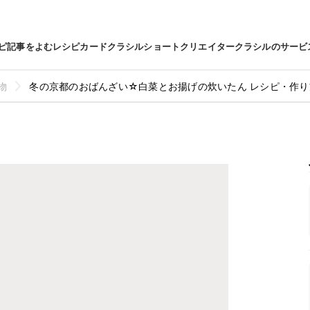
ピ
記事をよむ
レシピカード
クラシルショート
クリエイター
クラシルのサービ
物
冬の京都のおばんざい☆白菜とお揚げの炊いたん レシピ・作り