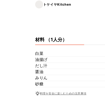
トケイヤKitchen
材料
（1人分）
白菜
油揚げ
だし汁
醤油
みりん
砂糖
料理を安全に楽しむための注意事項