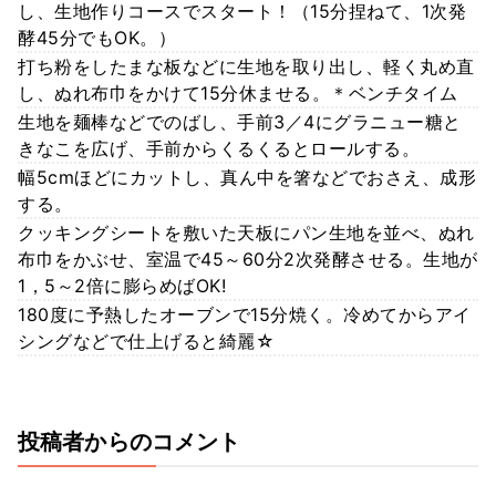
し、生地作りコースでスタート！（15分捏ねて、1次発
酵45分でもOK。）
打ち粉をしたまな板などに生地を取り出し、軽く丸め直
し、ぬれ布巾をかけて15分休ませる。＊ベンチタイム
生地を麺棒などでのばし、手前3／4にグラニュー糖と
きなこを広げ、手前からくるくるとロールする。
幅5cmほどにカットし、真ん中を箸などでおさえ、成形
する。
クッキングシートを敷いた天板にパン生地を並べ、ぬれ
布巾をかぶせ、室温で45～60分2次発酵させる。生地が
1，5～2倍に膨らめばOK!
180度に予熱したオーブンで15分焼く。冷めてからアイ
シングなどで仕上げると綺麗☆
投稿者からのコメント