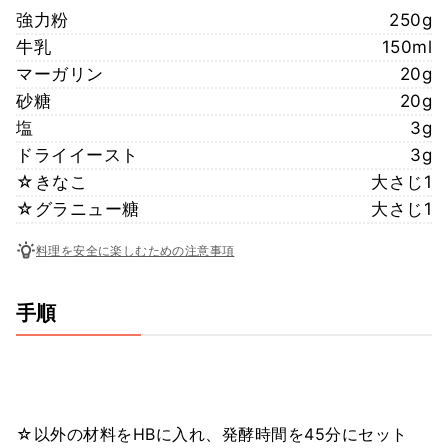
強力粉
250g
牛乳
150ml
マーガリン
20g
砂糖
20g
塩
3g
ドライイースト
3g
☆きなこ
大さじ1
☆グラニュー糖
大さじ1
料理を安全に楽しむための注意事項
手順
☆以外の材料をHBに入れ、発酵時間を45分にセット