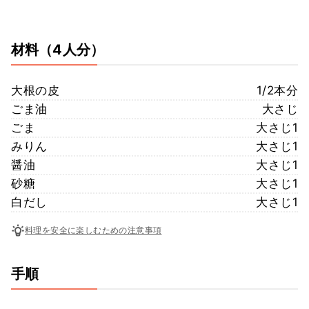
材料
（4人分）
大根の皮
1/2本分
ごま油
大さじ
ごま
大さじ1
みりん
大さじ1
醤油
大さじ1
砂糖
大さじ1
白だし
大さじ1
料理を安全に楽しむための注意事項
手順