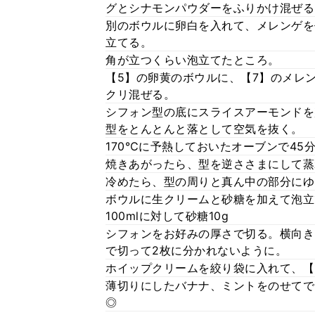
グとシナモンパウダーをふりかけ混ぜる
別のボウルに卵白を入れて、メレンゲを
立てる。
角が立つくらい泡立てたところ。
【5】の卵黄のボウルに、【7】のメレ
クリ混ぜる。
シフォン型の底にスライスアーモンドを
型をとんとんと落として空気を抜く。
170℃に予熱しておいたオーブンで45
焼きあがったら、型を逆ささまにして蒸
冷めたら、型の周りと真ん中の部分にゆ
ボウルに生クリームと砂糖を加えて泡立
100mlに対して砂糖10g
シフォンをお好みの厚さで切る。横向き
で切って2枚に分かれないように。
ホイップクリームを絞り袋に入れて、【
薄切りにしたバナナ、ミントをのせてで
◎