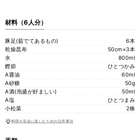
材料
（6人分）
豚足(茹でてあるもの)
6本
乾燥昆布
50cm×3本
水
800ml
鰹節
ひとつかみ
A醤油
60ml
A砂糖
50g
A酒(泡盛が好ましい)
50ml
A塩
ひとつまみ
小松菜
2株
料理を安全に楽しむための注意事項