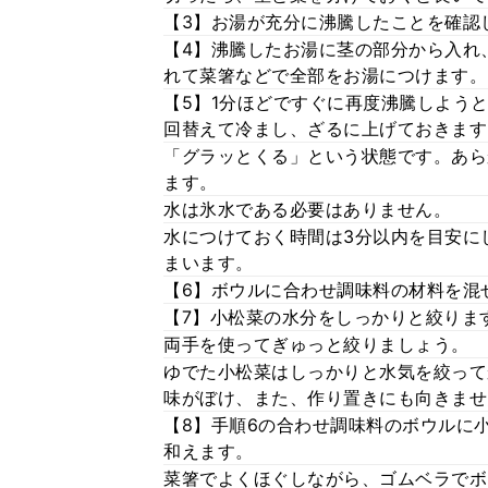
【3】お湯が充分に沸騰したことを確認
【4】沸騰したお湯に茎の部分から入れ
れて菜箸などで全部をお湯につけます。
【5】1分ほどですぐに再度沸騰しよう
回替えて冷まし、ざるに上げておきます
「グラッとくる」という状態です。あら
ます。
水は氷水である必要はありません。
水につけておく時間は3分以内を目安に
まいます。
【6】ボウルに合わせ調味料の材料を混
【7】小松菜の水分をしっかりと絞りま
両手を使ってぎゅっと絞りましょう。
ゆでた小松菜はしっかりと水気を絞って
味がぼけ、また、作り置きにも向きませ
【8】手順6の合わせ調味料のボウルに
和えます。
菜箸でよくほぐしながら、ゴムベラでボ