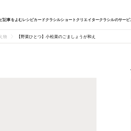
ピ
記事をよむ
レシピカード
クラシルショート
クリエイター
クラシルのサービ
え物
【野菜ひとつ】小松菜のごましょうが和え