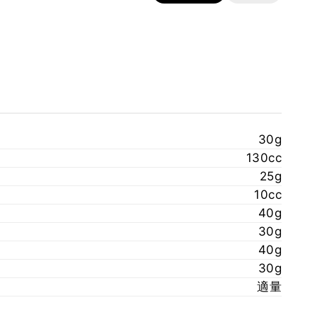
30g
130cc
25g
10cc
40g
30g
40g
30g
適量