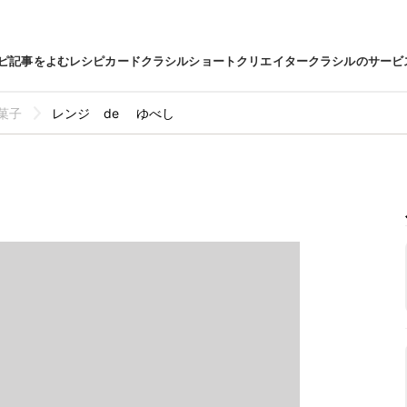
ピ
記事をよむ
レシピカード
クラシルショート
クリエイター
クラシルのサービ
菓子
レンジ de ゆべし