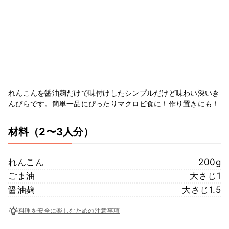
れんこんを醤油麹だけで味付けしたシンプルだけど味わい深いき
んぴらです。簡単一品にぴったりマクロビ食に！作り置きにも！
材料
（2〜3人分）
れんこん
200g
ごま油
大さじ1
醤油麹
大さじ1.5
料理を安全に楽しむための注意事項