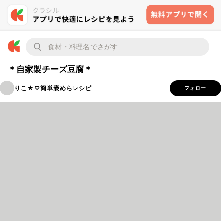
＊自家製チーズ豆腐＊
りこ★♡簡単褒めらレシピ
フォロー