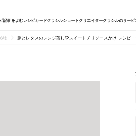
ピ
記事をよむ
レシピカード
クラシルショート
クリエイター
クラシルのサービ
め物
豚とレタスのレンジ蒸し♡スイートチリソースかけ レシピ・