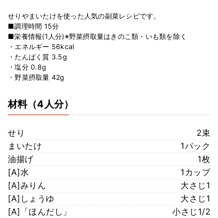
せりやまいたけを使った人気の副菜レシピです。
■調理時間 15分
■栄養情報(1人分)※野菜摂取量はきのこ類・いも類を除く
・エネルギー 56kcal
・たんぱく質 3.5g
・塩分 0.8g
・野菜摂取量 42g
材料
（4人分）
せり
2束
まいたけ
1パック
油揚げ
1枚
[A]水
1カップ
[A]みりん
大さじ1
[A]しょうゆ
大さじ1
[A]「ほんだし」
小さじ1/2