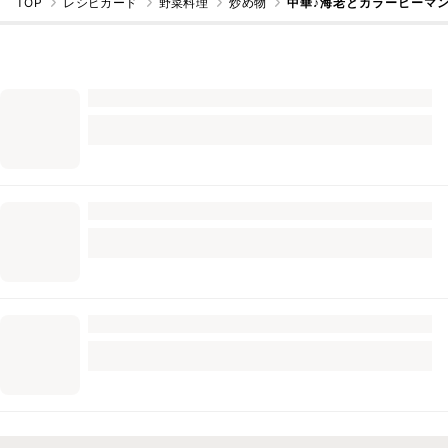
TOP
レシピカード
野菜料理
炒め物
中華♪海老とカラーピーマン