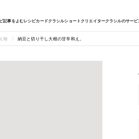
ピ
記事をよむ
レシピカード
クラシルショート
クリエイター
クラシルのサービ
え物
納豆と切り干し大根の甘辛和え。