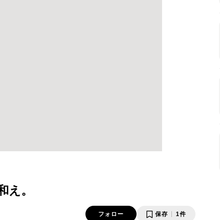
和え。
フォロー
保存
1件