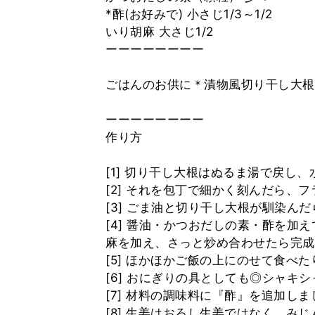
*酢(お好みで) 小さじ1/3～1/2
いり胡麻 大さじ1/2
ーーーーーーーー
ごはんのお供に＊漬物風切り干し大根
ーーーーーーーー
作り方
[1] 切り干し大根はぬるま湯で戻し
[2] それを包丁で細かく刻んだら、
[3] ごま油と切り干し大根が馴染ん
[4] 醤油・かつおだしの素・酢を加
麻を加え、さっと炒め合わせたら完成
[5] ほかほかご飯の上にのせて食べた
[6] おにぎりの具としても◎シャキ
[7] 材料の調味料に『酢』を追加し
[8] 生姜はおろし生姜ではなく、み