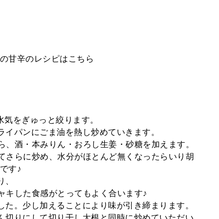
の甘辛のレシピはこちら
、水気をぎゅっと絞ります。
フライパンにごま油を熱し炒めていきます。
だら、酒・本みりん・おろし生姜・砂糖を加えます。
えてさらに炒め、水分がほとんど無くなったらいり胡
です♪
り、
シャキした食感がとってもよく合います♪
ました。少し加えることにより味が引き締まります。
じん切りにして切り干し大根と同時に炒めていただい