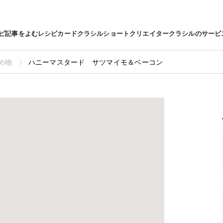
ピ
記事をよむ
レシピカード
クラシルショート
クリエイター
クラシルのサービ
め物
ハニーマスタード サツマイモ＆ベーコン