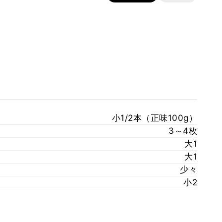
小1/2本（正味100g）
3～4枚
大1
大1
少々
小2