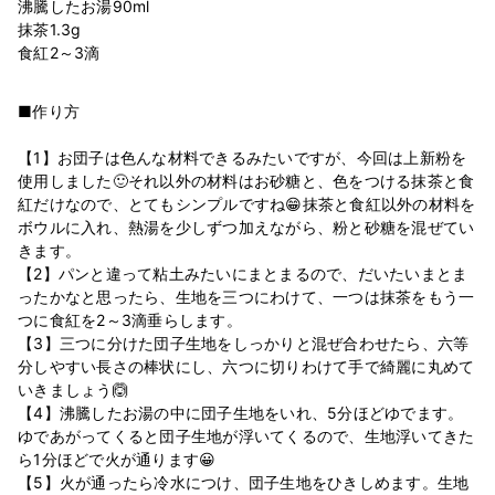
沸騰したお湯90ml
抹茶1.3g
■作り方
【1】お団子は色んな材料できるみたいですが、今回は上新粉を
使用しました🙂それ以外の材料はお砂糖と、色をつける抹茶と食
紅だけなので、とてもシンプルですね😁抹茶と食紅以外の材料を
ボウルに入れ、熱湯を少しずつ加えながら、粉と砂糖を混ぜてい
きます。
【2】パンと違って粘土みたいにまとまるので、だいたいまとま
ったかなと思ったら、生地を三つにわけて、一つは抹茶をもう一
つに食紅を2～3滴垂らします。
【3】三つに分けた団子生地をしっかりと混ぜ合わせたら、六等
分しやすい長さの棒状にし、六つに切りわけて手で綺麗に丸めて
いきましょう🙆‍
【4】沸騰したお湯の中に団子生地をいれ、5分ほどゆでます。
ゆであがってくると団子生地が浮いてくるので、生地浮いてきた
ら1分ほどで火が通ります😀
【5】火が通ったら冷水につけ、団子生地をひきしめます。生地