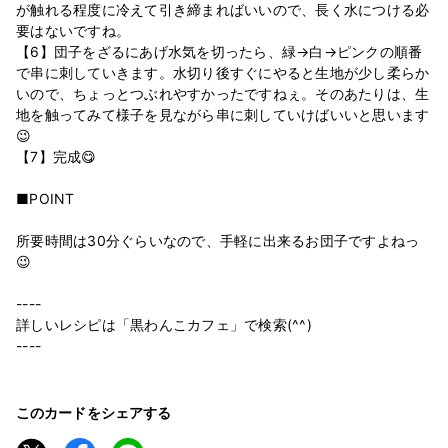
が触れる程度に冷えて引き締まればいいので、長く水につける必
要はないですね。
【6】団子をざるにあげ水気を切ったら、緑→白→ピンクの順番
で串に刺していきます。水切り後すぐにやると生地が少し柔らか
いので、ちょっとつぶれやすかったですねぇ。そのあたりは、生
地を触ってみて様子を見ながら串に刺していけばいいと思います
😉
【7】完成😋
■POINT
所要時間は30分ぐらいなので、手軽に出来るお団子ですよねっ
😉
----
詳しいレシピは「黒わんこカフェ」で検索(^^)
----
このカードをシェアする