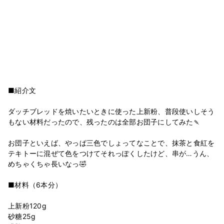
■紹介文
ダッチブレッドを焼いたいときに使った上新粉、普段使いしそう
もない材料だったので、残ったのは全部お団子にしてみた🍡
お団子といえば、やっぱ三色でしょってなことで、抹茶と食紅を
テキトーに混ぜて色をつけてそれっぽくしたけど、串が…うん、
めちゃくちゃ長いなっ🤣
■材料（6本分）
上新粉120g
砂糖25g