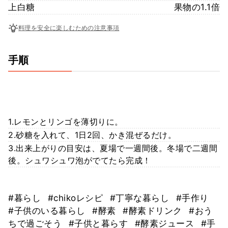
上白糖
果物の1.1倍
料理を安全に楽しむための注意事項
手順
1.レモンとリンゴを薄切りに。
2.砂糖を入れて、1日2回、かき混ぜるだけ。
3.出来上がりの目安は、夏場で一週間後。冬場で二週間
後。シュワシュワ泡がでてたら完成！
#暮らし
#chikoレシピ
#丁寧な暮らし
#手作り
#子供のいる暮らし
#酵素
#酵素ドリンク
#おう
ちで過ごそう
#子供と暮らす
#酵素ジュース
#手