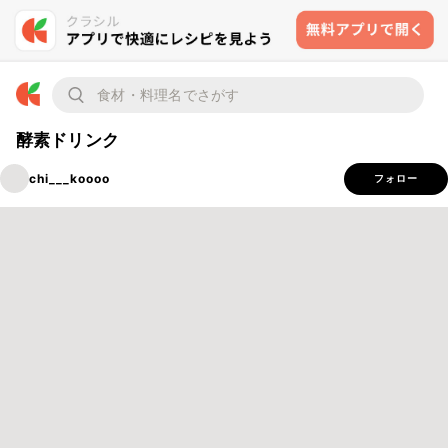
酵素ドリンク
chi___koooo
フォロー