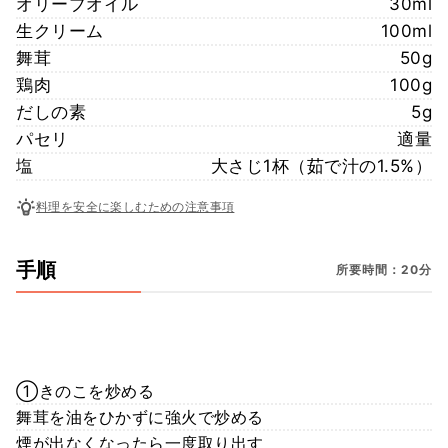
オリーブオイル
30ml
生クリーム
100ml
舞茸
50g
鶏肉
100g
だしの素
5g
パセリ
適量
塩
大さじ1杯（茹で汁の1.5%）
料理を安全に楽しむための注意事項
手順
所要時間：20分
①きのこを炒める
舞茸を油をひかずに強火で炒める
煙が出なくなったら一度取り出す