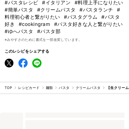
#パスタレシピ
#イタリアン
#料理上手になりたい
#簡単パスタ
#クリームパスタ
#パスタランチ
#
料理初心者と繋がりたい
#パスタグラム
#パスタ
好き
#cookingram
#パスタ好きな人と繋がりたい
#ゆへパスタ
#パスタ部
※みやすさのために書式を一部改変しています。
このレシピをシェアする
TOP
レシピカード
麺類
パスタ
クリームパスタ
【生クリー