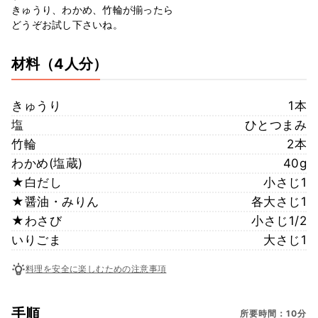
きゅうり、わかめ、竹輪が揃ったら
どうぞお試し下さいね。
材料
（4人分）
きゅうり
1本
塩
ひとつまみ
竹輪
2本
わかめ(塩蔵)
40g
★白だし
小さじ1
★醤油・みりん
各大さじ1
★わさび
小さじ1/2
いりごま
大さじ1
料理を安全に楽しむための注意事項
手順
所要時間：10分