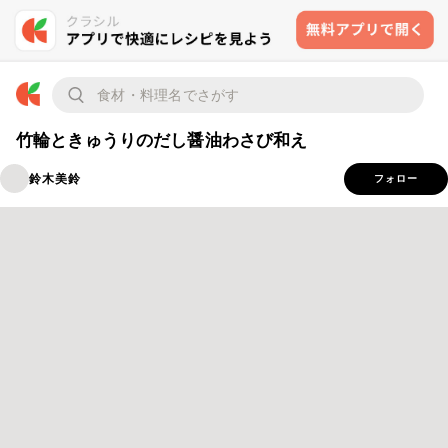
竹輪ときゅうりのだし醤油わさび和え
鈴木美鈴
フォロー