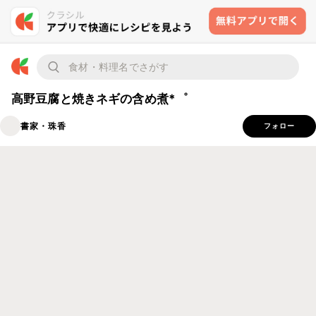
高野豆腐と焼きネギの含め煮*゜
書家・珠香
フォロー