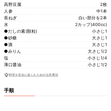
高野豆腐
2枚
人参
中1本
長ねぎ
白い部分を2本
水
2カップ(400cc)
●だしの素(顆粒)
小さじ1
●砂糖
大さじ1
●酒
大さじ1
●みりん
大さじ1/2
塩
小さじ1/4
薄口醤油
小さじ1/2
料理を安全に楽しむための注意事項
手順