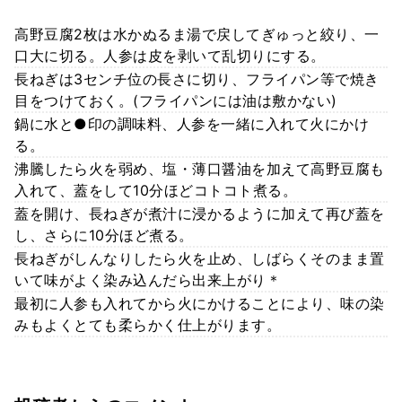
高野豆腐2枚は水かぬるま湯で戻してぎゅっと絞り、一
口大に切る。人参は皮を剥いて乱切りにする。
長ねぎは3センチ位の長さに切り、フライパン等で焼き
目をつけておく。(フライパンには油は敷かない)
鍋に水と●印の調味料、人参を一緒に入れて火にかけ
る。
沸騰したら火を弱め、塩・薄口醤油を加えて高野豆腐も
入れて、蓋をして10分ほどコトコト煮る。
蓋を開け、長ねぎが煮汁に浸かるように加えて再び蓋を
し、さらに10分ほど煮る。
長ねぎがしんなりしたら火を止め、しばらくそのまま置
いて味がよく染み込んだら出来上がり＊
最初に人参も入れてから火にかけることにより、味の染
みもよくとても柔らかく仕上がります。