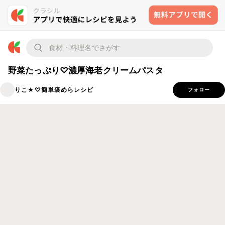
野菜たっぷり♡濃厚海老クリームパスタ
りこ★♡簡単褒めらレシピ
フォロー