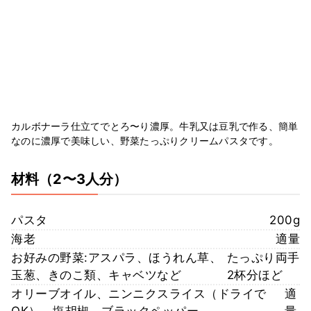
カルボナーラ仕立てでとろ〜り濃厚。牛乳又は豆乳で作る、簡単
なのに濃厚で美味しい、野菜たっぷりクリームパスタです。
材料
（2〜3人分）
パスタ
200g
海老
適量
お好みの野菜:アスパラ、ほうれん草、
たっぷり両手
玉葱、きのこ類、キャベツなど
2杯分ほど
オリーブオイル、ニンニクスライス（ドライで
適
OK）、塩胡椒、ブラックペッパー
量