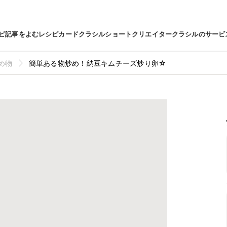
ピ
記事をよむ
レシピカード
クラシルショート
クリエイター
クラシルのサービ
め物
簡単ある物炒め！納豆キムチーズ炒り卵☆