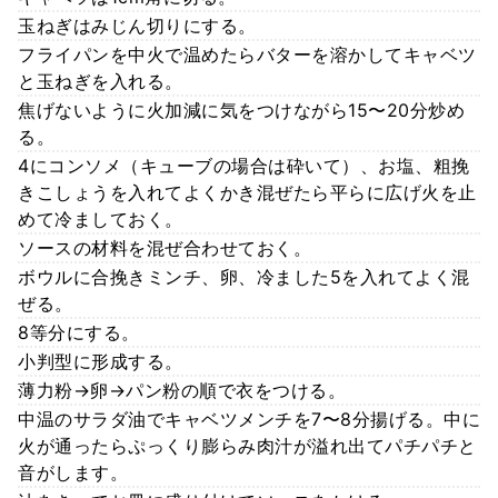
玉ねぎはみじん切りにする。
フライパンを中火で温めたらバターを溶かしてキャベツ
と玉ねぎを入れる。
焦げないように火加減に気をつけながら15〜20分炒め
る。
4にコンソメ（キューブの場合は砕いて）、お塩、粗挽
きこしょうを入れてよくかき混ぜたら平らに広げ火を止
めて冷ましておく。
ソースの材料を混ぜ合わせておく。
ボウルに合挽きミンチ、卵、冷ました5を入れてよく混
ぜる。
8等分にする。
小判型に形成する。
薄力粉→卵→パン粉の順で衣をつける。
中温のサラダ油でキャベツメンチを7〜8分揚げる。中に
火が通ったらぷっくり膨らみ肉汁が溢れ出てパチパチと
音がします。