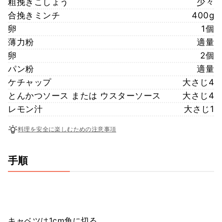
粗挽きこしょう
少々
合挽きミンチ
400g
卵
1個
薄力粉
適量
卵
2個
パン粉
適量
ケチャップ
大さじ4
とんかつソース または ウスターソース
大さじ4
レモン汁
大さじ1
料理を安全に楽しむための注意事項
手順
キャベツは1cm角に切る。