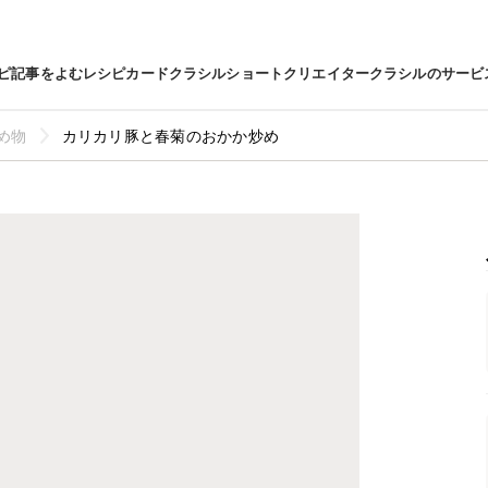
ピ
記事をよむ
レシピカード
クラシルショート
クリエイター
クラシルのサービ
め物
カリカリ豚と春菊のおかか炒め