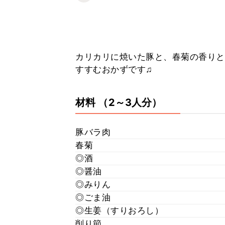
カリカリに焼いた豚と、春菊の香りと
すすむおかずです♫
材料
（2～3人分）
豚バラ肉
春菊
◎酒
◎醤油
◎みりん
◎ごま油
◎生姜（すりおろし）
削り節