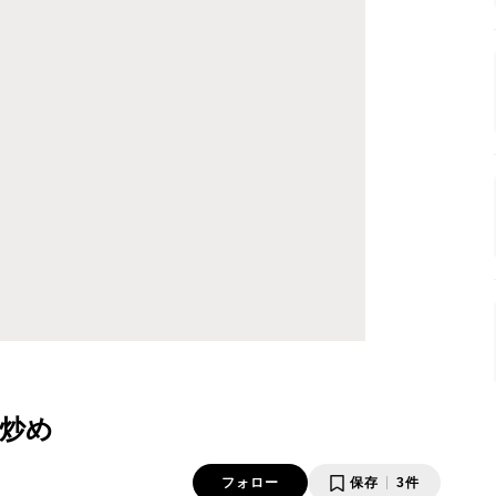
炒め
フォロー
保存
3件