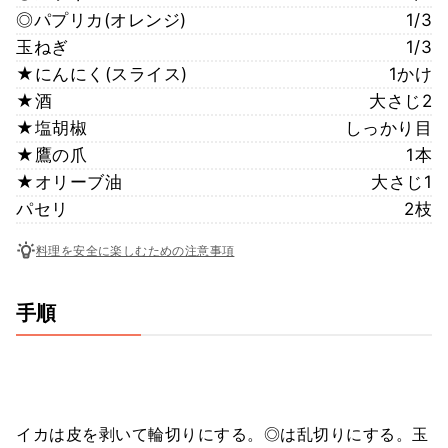
◎パプリカ(オレンジ)
1/3
玉ねぎ
1/3
★にんにく(スライス)
1かけ
★酒
大さじ2
★塩胡椒
しっかり目
★鷹の爪
1本
★オリーブ油
大さじ1
パセリ
2枝
料理を安全に楽しむための注意事項
手順
イカは皮を剥いて輪切りにする。◎は乱切りにする。玉