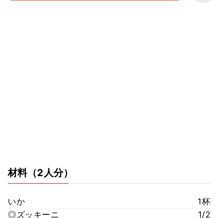
材料
（2人分）
いか
1杯
◎ズッキーニ
1/2