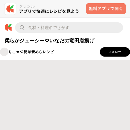
柔らかジューシー♡いなだの竜田唐揚げ
りこ★♡簡単褒めらレシピ
フォロー