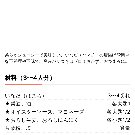
柔らかジューシーで美味しい、いなだ（ハマチ）の唐揚げ♡簡単
な下処理や下味で、臭みパサつきはゼロ！おかず、おつまみに。
材料
（3〜4人分）
いなだ（はまち）
3〜4切れ
★醤油、酒
各大匙1
★オイスターソース、マヨネーズ
各大匙1/2
★おろし生姜、おろしにんにく
各小匙1/2
片栗粉、塩
適量