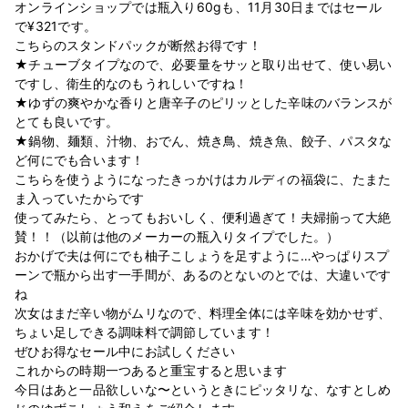
オンラインショップでは瓶入り60gも、11月30日まではセール
で¥321です。
こちらのスタンドパックが断然お得です！
★チューブタイプなので、必要量をサッと取り出せて、使い易い
ですし、衛生的なのもうれしいですね！
★ゆずの爽やかな香りと唐辛子のピリッとした辛味のバランスが
とても良いです。
★鍋物、麺類、汁物、おでん、焼き鳥、焼き魚、餃子、パスタな
ど何にでも合います！
こちらを使うようになったきっかけはカルディの福袋に、たまた
ま入っていたからです
使ってみたら、とってもおいしく、便利過ぎて！夫婦揃って大絶
賛！！（以前は他のメーカーの瓶入りタイプでした。）
おかげで夫は何にでも柚子こしょうを足すように…やっぱりスプ
ーンで瓶から出す一手間が、あるのとないのとでは、大違いです
ね
次女はまだ辛い物がムリなので、料理全体には辛味を効かせず、
ちょい足しできる調味料で調節しています！
ぜひお得なセール中にお試しください
これからの時期一つあると重宝すると思います
今日はあと一品欲しいな〜というときにピッタリな、なすとしめ