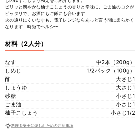
じのゆずこしょう和えをご紹介します。
ピリッと爽やかな柚子こしょうの香りと辛味に、ごま油のコクが
ピッタリで、お酒にもご飯にも合います
火の通りにくいなすも、電子レンジならあっと言う間に柔らかく
なります！時短でヘルシ〜
材料
（2人分）
なす
中2本（200g）
しめじ
1/2パック（100g）
酢
大さじ1
しょうゆ
大さじ1
砂糖
小さじ1
ごま油
小さじ1
柚子こしょう
小さじ1/2
料理を安全に楽しむための注意事項