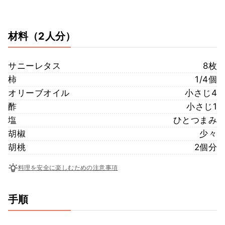
材料
（2人分）
サニーレタス
8枚
柿
1/4個
オリーブオイル
小さじ4
酢
小さじ1
塩
ひとつまみ
胡椒
少々
胡桃
2個分
料理を安全に楽しむための注意事項
手順