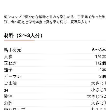
梅シロップで爽やかな酸味と甘みを楽しめる、手羽元で作った酢
鶏。食べ応えと栄養満点で夏を乗り切る、夏野菜入り！
材料
（2〜3人分）
鳥手羽元
6〜8本
人参
1/4本
玉ねぎ
1/2個
茄子
1本
ピーマン
2個
ごま油
大さじ1
酒
小さじ1
醤油
大さじ1/2
お酢
大さじ1
梅シロップ
大さじ4