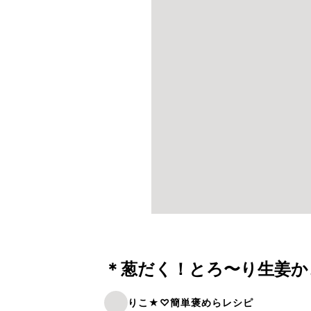
＊葱だく！とろ〜り生姜か
りこ★♡簡単褒めらレシピ