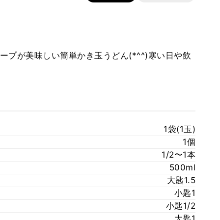
プが美味しい簡単かき玉うどん(*^^)寒い日や飲
1袋(1玉)
1個
1/2〜1本
500ml
大匙1.5
小匙1
小匙1/2
大匙1