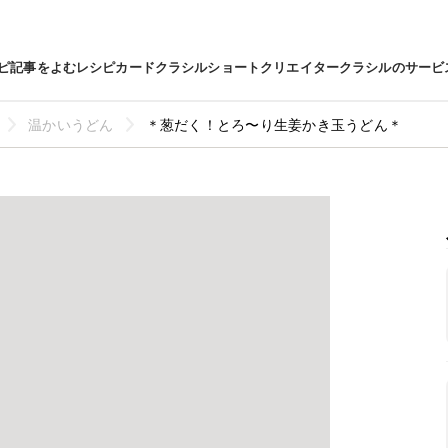
ピ
記事をよむ
レシピカード
クラシルショート
クリエイター
クラシルのサービ
温かいうどん
＊葱だく！とろ〜り生姜かき玉うどん＊