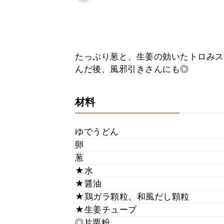
たっぷり葱と、生姜の効いたトロみスー
んだ後、風邪引きさんにも◎
材料
ゆでうどん
卵
葱
★水
★醤油
★鶏ガラ顆粒、和風だし顆粒
★生姜チューブ
◎片栗粉