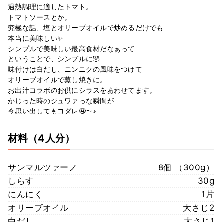
過熱調理に適したトマト。
トマトソースとか。
究極な話、塩とオリーブオイルで炒めるだけでも
本当に美味しい✨
シンプルで美味しい最高食材だなぁって
ということで、シンプルに🤣
味付けは白だし、ニンニクの風味をつけて
オリーブオイルで蒸し焼きに。
お出汁コラボのお供にシラスをあわせてます。
かじった時のジュワァっな瞬間が
今思い出してもヨダレ🤤〜♪
材料
（4人分）
サンマルツァーノ
8個 （300g）
しらす
30g
にんにく
1片
オリーブオイル
大さじ2
白だし
大さじ1