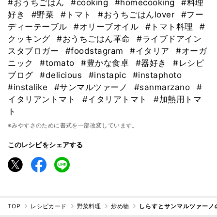
#おうちごはん
#cooking
#homecooking
#料理
好き
#野菜
#トマト
#おうちごはんlover
#フー
ディーテーブル
#オリーブオイル
#トマト料理
#
クッキング
#おうちごはん革命
#ライブドアイン
スタブロガー
#foodstagram
#イタリア
#オーガ
ニック
#tomato
#豊かな食卓
#器好き
#レシピ
ブログ
#delicious
#instapic
#instaphoto
#instalike
#サンマルツァーノ
#sanmarzano
#
イタリアントマト
#イタリアトマト
#加熱用トマ
ト
※みやすさのために書式を一部改変しています。
このレシピをシェアする
TOP
レシピカード
野菜料理
炒め物
しらすとサンマルツァーノ