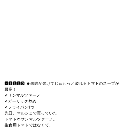
🅷🅴🅻🅻🅾︎ ☻果肉が弾けてじゅわっと溢れるトマトのスープが
最高！
✔︎サンマルツァーノ
✔︎ガーリック炒め
✔︎フライパン1つ
先日、マルシェで買っていた
トマト🍅サンマルツァーノ。
生食用トマトではなくて、