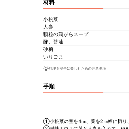
材料
小松菜
人参
顆粒の鶏がらスープ
酢、醤油
砂糖
いりごま
料理を安全に楽しむための注意事項
手順
①小松菜の茎を4㎝、葉を2㎝幅に切り
②耐熱ボウルに茎と人参を入れて、60