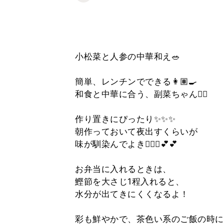
小松菜と人参の中華和え🥗
簡単、レンチンでできる👩🏽‍🍳
和食と中華に合う、副菜ちゃん☝🏽
作り置きにぴったり✨✨✨
朝作っておいて夜出すくらいが
味が馴染んでよき🙆🏽‍♀️💕💕
お弁当に入れるときは、
鰹節を大さじ1程入れると、
水分が出てきにくくなるよ！
彩も鮮やかで、茶色い系のご飯の時に