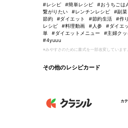
#レシピ
#簡単レシピ
#おうちごは
繋がりたい
#レンチンレシピ
#副
節約
#ダイエット
#節約生活
#作
レシピ
#料理動画
#人参
#ダイエ
単
#ダイエットメニュー
#主婦ク
#4yuuu
※みやすさのために書式を一部改変しています
その他のレシピカード
カテ