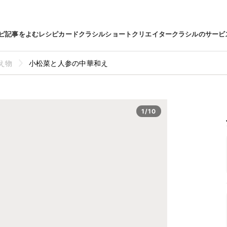
ピ
記事をよむ
レシピカード
クラシルショート
クリエイター
クラシルのサービ
え物
小松菜と人参の中華和え
1/10