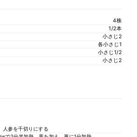
4株
1/2本
小さじ2
各小さじ1
小さじ1/2
小さじ2
、人参を千切りにする
0wで2分半加熱、葉を加え、更に1分加熱