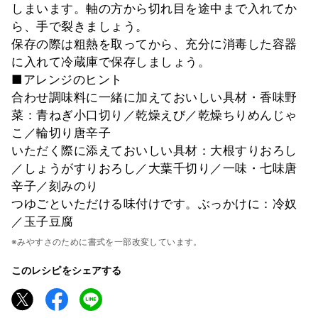
しまいます。軸の方から切れ目を途中まで入れてか
ら、手で裂きましょう。
保存の際は粗熱を取ってから、充分に消毒した容器
に入れて冷蔵庫で保存しましょう。
■アレンジのヒント
合わせ調味料に一緒に加えておいしい具材・香味野
菜：青ねぎ小口切り／乾燥えび／乾燥ちりめんじゃ
こ／輪切り唐辛子
いただく際に添えておいしい具材：大根すりおろし
／しょうがすりおろし／大葉千切り／一味・七味唐
辛子／刻みのり
つゆごといただける味付けです。ぶっかけに：冷奴
／玉子豆腐
※みやすさのために書式を一部改変しています。
このレシピをシェアする