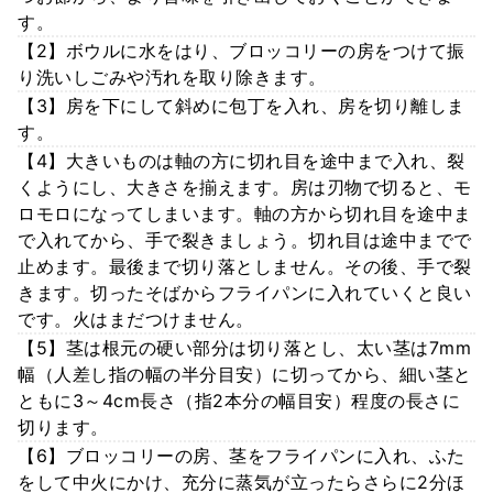
す。
【2】ボウルに水をはり、ブロッコリーの房をつけて振
り洗いしごみや汚れを取り除きます。
【3】房を下にして斜めに包丁を入れ、房を切り離しま
す。
【4】大きいものは軸の方に切れ目を途中まで入れ、裂
くようにし、大きさを揃えます。房は刃物で切ると、モ
ロモロになってしまいます。軸の方から切れ目を途中ま
で入れてから、手で裂きましょう。切れ目は途中までで
止めます。最後まで切り落としません。その後、手で裂
きます。切ったそばからフライパンに入れていくと良い
です。火はまだつけません。
【5】茎は根元の硬い部分は切り落とし、太い茎は7mm
幅（人差し指の幅の半分目安）に切ってから、細い茎と
ともに3～4cm長さ（指2本分の幅目安）程度の長さに
切ります。
【6】ブロッコリーの房、茎をフライパンに入れ、ふた
をして中火にかけ、充分に蒸気が立ったらさらに2分ほ