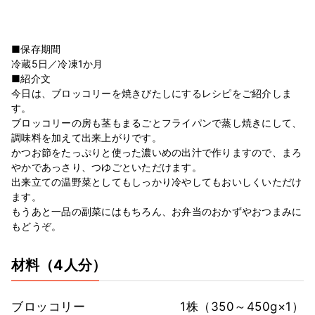
■保存期間
冷蔵5日／冷凍1か月
■紹介文
今日は、ブロッコリーを焼きびたしにするレシピをご紹介しま
す。
ブロッコリーの房も茎もまるごとフライパンで蒸し焼きにして、
調味料を加えて出来上がりです。
かつお節をたっぷりと使った濃いめの出汁で作りますので、まろ
やかであっさり、つゆごといただけます。
出来立ての温野菜としてもしっかり冷やしてもおいしくいただけ
ます。
もうあと一品の副菜にはもちろん、お弁当のおかずやおつまみに
もどうぞ。
材料
（4人分）
ブロッコリー
1株（350～450g×1）