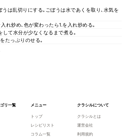
ぼうは乱切りにする｡ごぼうは水であくを取り､水気を
入れ炒め､色が変わったら1.を入れ炒める｡
をして水分が少なくなるまで煮る｡
りをたっぷりのせる｡
。
ゴリ一覧
メニュー
クラシルについて
トップ
クラシルとは
レシピリスト
運営会社
コラム一覧
利用規約