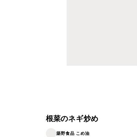
根菜のネギ炒め
築野食品 こめ油