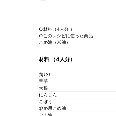
○材料（4人分 ）
○このレシピに使った商品
こめ油（米油）
材料
（4人分）
鶏ﾐﾝﾁ
里芋
大根
にんじん
ごぼう
炒め用こめ油
ごま油