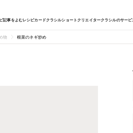
ピ
記事をよむ
レシピカード
クラシルショート
クリエイター
クラシルのサービ
め物
根菜のネギ炒め