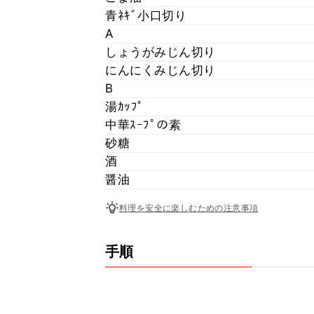
青ﾈｷﾞ小口切り
A
しょうがみじん切り
にんにくみじん切り
B
湯ｶｯﾌﾟ
中華ｽｰﾌﾟの素
砂糖
酒
醤油
料理を安全に楽しむための注意事項
手順