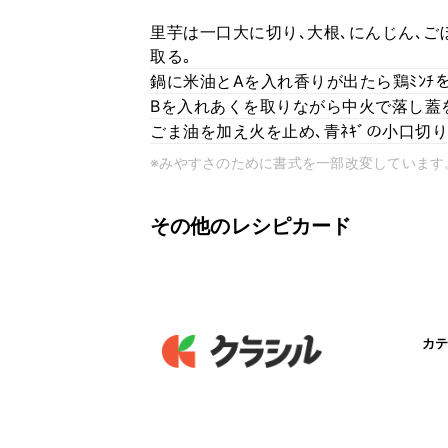
里芋は一口大に切り､大根､にんじん､ご
取る｡
鍋に米油とAを入れ香りが出たら鶏ﾐﾝﾁを
Bを入れあくを取りながら中火で落し蓋
ごま油を加え火を止め､青ﾈｷﾞの小口切
※みやすさのために書式を一部改変しています
その他のレシピカード
カテ