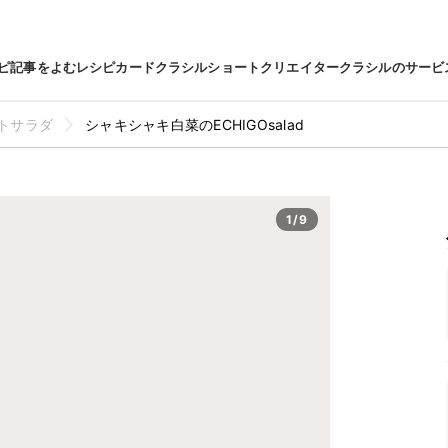
ピ
記事をよむ
レシピカード
クラシルショート
クリエイター
クラシルのサービ
トサラダ
シャキシャキ白菜のECHIGOsalad
1/9